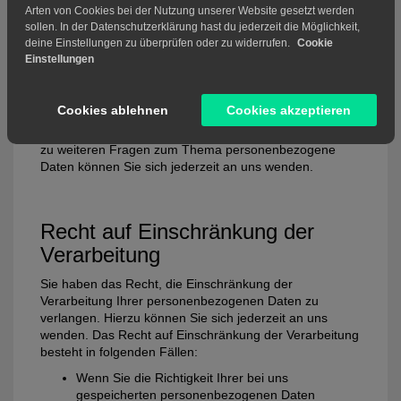
Arten von Cookies bei der Nutzung unserer Website gesetzt werden
Berichtigung
sollen. In der Datenschutzerklärung hast du jederzeit die Möglichkeit,
deine Einstellungen zu überprüfen oder zu widerrufen.
Cookie
Sie haben im Rahmen der geltenden gesetzlichen
Einstellungen
Bestimmungen jederzeit das Recht auf unentgeltliche
Auskunft über Ihre gespeicherten personenbezogenen
Daten, deren Herkunft und Empfänger und den Zweck
Cookies ablehnen
Cookies akzeptieren
der Datenverarbeitung und ggf. ein Recht auf
Berichtigung oder Löschung dieser Daten. Hierzu sowie
zu weiteren Fragen zum Thema personenbezogene
Daten können Sie sich jederzeit an uns wenden.
Recht auf Einschränkung der
Verarbeitung
Sie haben das Recht, die Einschränkung der
Verarbeitung Ihrer personenbezogenen Daten zu
verlangen. Hierzu können Sie sich jederzeit an uns
wenden. Das Recht auf Einschränkung der Verarbeitung
besteht in folgenden Fällen:
Wenn Sie die Richtigkeit Ihrer bei uns
gespeicherten personenbezogenen Daten