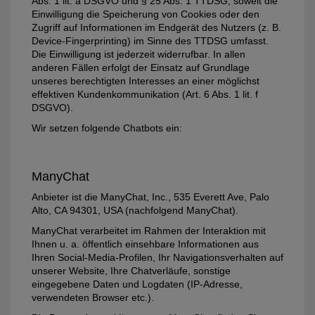
Abs. 1 lit. a DSGVO und § 25 Abs. 1 TTDSG, soweit die
Einwilligung die Speicherung von Cookies oder den
Zugriff auf Informationen im Endgerät des Nutzers (z. B.
Device-Fingerprinting) im Sinne des TTDSG umfasst.
Die Einwilligung ist jederzeit widerrufbar. In allen
anderen Fällen erfolgt der Einsatz auf Grundlage
unseres berechtigten Interesses an einer möglichst
effektiven Kundenkommunikation (Art. 6 Abs. 1 lit. f
DSGVO).
Wir setzen folgende Chatbots ein:
ManyChat
Anbieter ist die ManyChat, Inc., 535 Everett Ave, Palo
Alto, CA 94301, USA (nachfolgend ManyChat).
ManyChat verarbeitet im Rahmen der Interaktion mit
Ihnen u. a. öffentlich einsehbare Informationen aus
Ihren Social-Media-Profilen, Ihr Navigationsverhalten auf
unserer Website, Ihre Chatverläufe, sonstige
eingegebene Daten und Logdaten (IP-Adresse,
verwendeten Browser etc.).