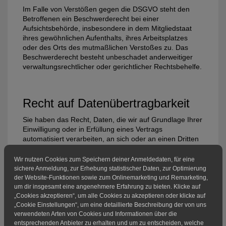
Im Falle von Verstößen gegen die DSGVO steht den
Betroffenen ein Beschwerderecht bei einer
Aufsichtsbehörde, insbesondere in dem Mitgliedstaat
ihres gewöhnlichen Aufenthalts, ihres Arbeitsplatzes
oder des Orts des mutmaßlichen Verstoßes zu. Das
Beschwerderecht besteht unbeschadet anderweitiger
verwaltungsrechtlicher oder gerichtlicher Rechtsbehelfe.
Recht auf Daten­übertrag­barkeit
Sie haben das Recht, Daten, die wir auf Grundlage Ihrer
Einwilligung oder in Erfüllung eines Vertrags
automatisiert verarbeiten, an sich oder an einen Dritten
in einem gängigen, maschinenlesbaren Format
aushändigen zu lassen. Sofern Sie die direkte
Wir nutzen Cookies zum Speichern deiner Anmeldedaten, für eine
Übertragung der Daten an einen anderen
sichere Anmeldung, zur Erhebung statistischer Daten, zur Optimierung
Verantwortlichen verlangen, erfolgt dies nur, soweit es
der Website-Funktionen sowie zum Onlinemarketing und Remarketing,
technisch machbar ist.
um dir insgesamt eine angenehmere Erfahrung zu bieten. Klicke auf
„Cookies akzeptieren“, um alle Cookies zu akzeptieren oder klicke auf
„Cookie Einstellungen“, um eine detaillierte Beschreibung der von uns
verwendeten Arten von Cookies und Informationen über die
Auskunft, Löschung und
entsprechenden Anbieter zu erhalten und um zu entscheiden, welche